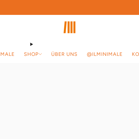
rofitieren Sie jetzt vom Gratisversand innerhalb der Schweiz und Liechtens
NIMALE
SHOP
ÜBER UNS
@ILMINIMALE
KO