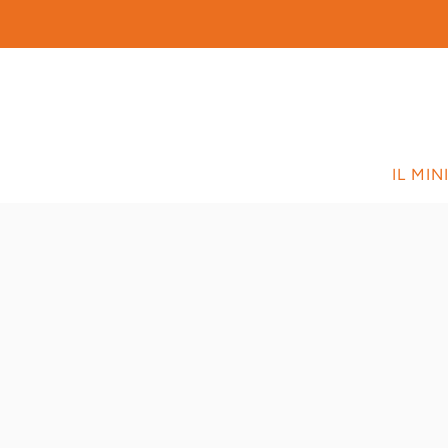
P
IL MI