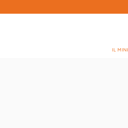
P
IL MI