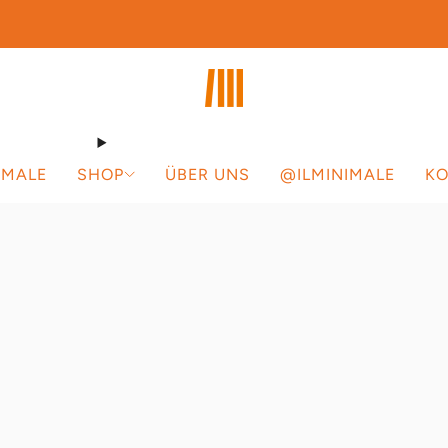
rofitieren Sie jetzt vom Gratisversand innerhalb der Schweiz und Liechtens
NIMALE
SHOP
ÜBER UNS
@ILMINIMALE
KO